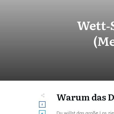
Wett‑
(Me
Warum das Do
Du willst das große Los zi