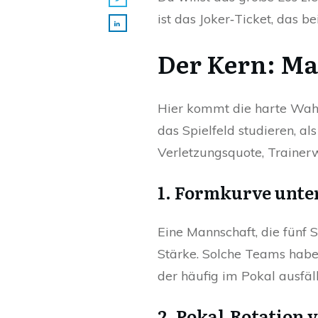
ist das Joker‑Ticket, das 
Der Kern: Ma
Hier kommt die harte Wahr
das Spielfeld studieren, al
Verletzungsquote, Trainerw
1. Formkurve unte
Eine Mannschaft, die fünf S
Stärke. Solche Teams haben
der häufig im Pokal ausfäll
2. Pokal‑Rotation 