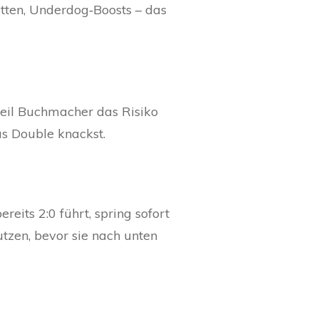
etten, Underdog‑Boosts – das
weil Buchmacher das Risiko
as Double knackst.
eits 2:0 führt, spring sofort
tzen, bevor sie nach unten