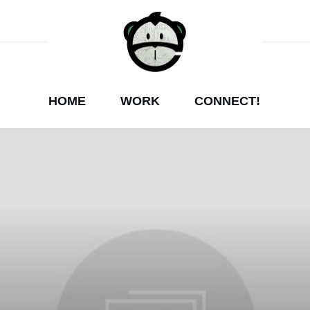
HOME
WORK
CONNECT!