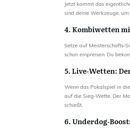
Jetzt kommt das eigentlich
sind deine Werkzeuge, um 
4. Kombiwetten mi
Setze auf Meisterschafts‑S
schon einpreisen. Du bekom
5. Live‑Wetten: De
Wenn das Pokalspiel in die
auf die Sieg‑Wette. Der Ma
schießt.
6. Underdog‑Boosts