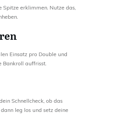
e Spitze erklimmen. Nutze das,
nheben.
ren
alen Einsatz pro Double und
 Bankroll auffrisst.
dein Schnellcheck, ob das
 dann leg los und setz deine