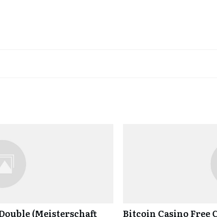
 Double (Meisterschaft
Bitcoin Casino Free 