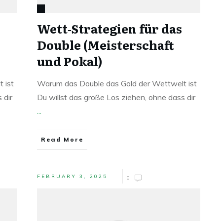
Wett‑Strategien für das
Double (Meisterschaft
und Pokal)
 ist
Warum das Double das Gold der Wettwelt ist
 dir
Du willst das große Los ziehen, ohne dass dir
...
Read More
FEBRUARY 3, 2025
0