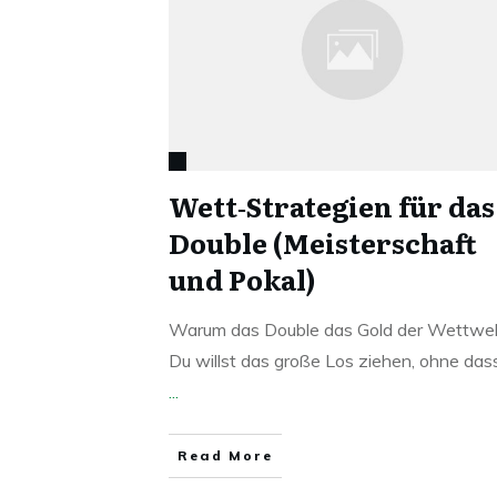
Wett‑Strategien für das
Double (Meisterschaft
und Pokal)
Warum das Double das Gold der Wettwelt
Du willst das große Los ziehen, ohne dass
...
Read More