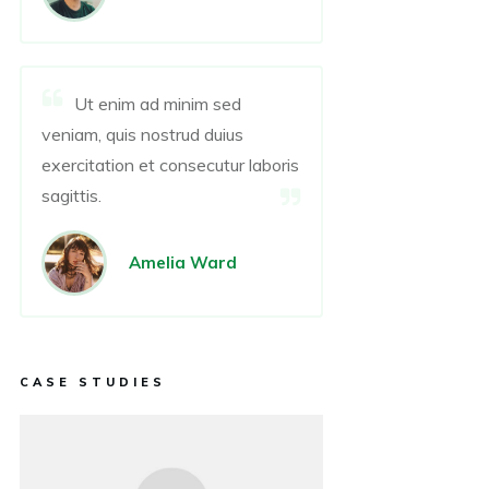
Ut enim ad minim sed
veniam, quis nostrud duius
exercitation et consecutur laboris
sagittis.
Amelia Ward
CASE STUDIES