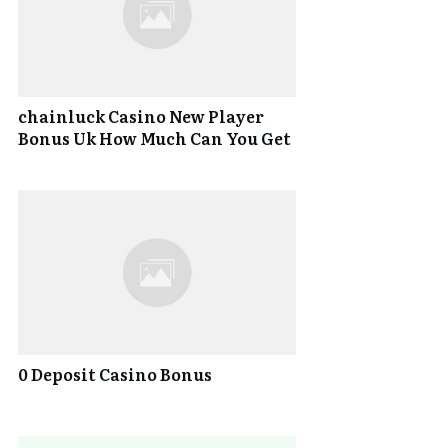
сhainluck Casino New Player
Bonus Uk How Much Can You Get
0 Deposit Casino Bonus